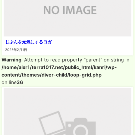
じぶんを元気にするヨガ
2025年2月1日
Warning
: Attempt to read property "parent" on string in
/home/aixr1/terra1017.net/public_html/kanri/wp-
content/themes/diver-child/loop-grid.php
on line
36