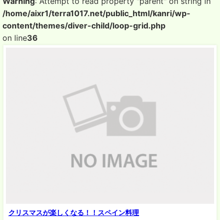
Warning
: Attempt to read property "parent" on string in
/home/aixr1/terra1017.net/public_html/kanri/wp-
content/themes/diver-child/loop-grid.php
on line
36
クリスマスが楽しくなる！！スペイン料理