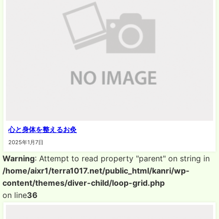
心と身体を整えるお灸
2025年1月7日
Warning
: Attempt to read property "parent" on string in
/home/aixr1/terra1017.net/public_html/kanri/wp-
content/themes/diver-child/loop-grid.php
on line
36