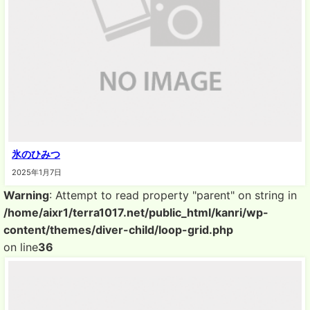
氷のひみつ
2025年1月7日
Warning
: Attempt to read property "parent" on string in
/home/aixr1/terra1017.net/public_html/kanri/wp-
content/themes/diver-child/loop-grid.php
on line
36