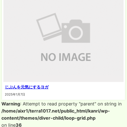
じぶんを元気にするヨガ
2025年1月7日
Warning
: Attempt to read property "parent" on string in
/home/aixr1/terra1017.net/public_html/kanri/wp-
content/themes/diver-child/loop-grid.php
on line
36