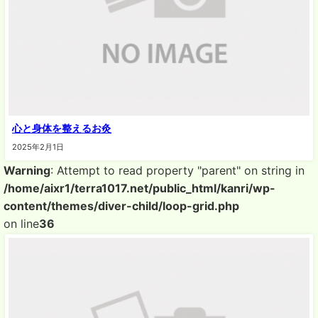
心と身体を整えるお灸
2025年2月1日
Warning
: Attempt to read property "parent" on string in
/home/aixr1/terra1017.net/public_html/kanri/wp-
content/themes/diver-child/loop-grid.php
on line
36