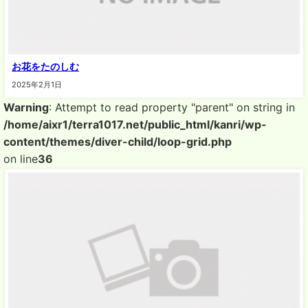
お花をたのしむ
2025年2月1日
Warning
: Attempt to read property "parent" on string in
/home/aixr1/terra1017.net/public_html/kanri/wp-
content/themes/diver-child/loop-grid.php
on line
36