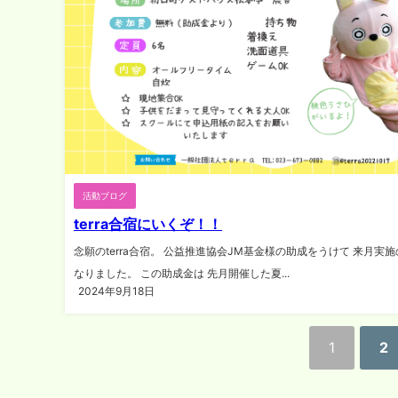
活動ブログ
terra合宿にいくぞ！！
念願のterra合宿。 公益推進協会JM基金様の助成をうけて 来月実
なりました。 この助成金は 先月開催した夏...
2024年9月18日
1
2