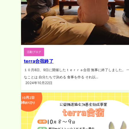
活動ブログ
terra合宿終了
１０月8日、9日に開催したｔｅｒｒａ合宿 無事に終了しました。 
なことは 自分たちで決める 食事を作る それ以...
2024年10月22日