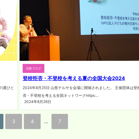
活動ブログ
登校拒否・不登校を考える夏の全国大会2024
施の運びと
2024年8月25日 山形テルサを会場に開催されました。 主催団体は登
否・不登校を考える全国ネットワークhttps:...
2024年8月26日
3
4
…
7