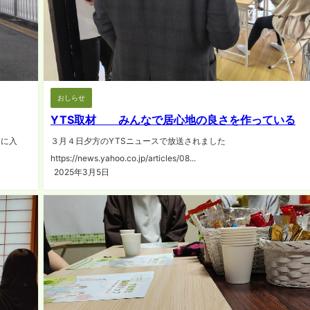
おしらせ
YTS取材 みんなで居心地の良さを作っている
月に入
３月４日夕方のYTSニュースで放送されました
https://news.yahoo.co.jp/articles/08...
2025年3月5日