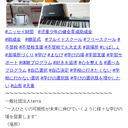
#ニッセイ財団
#児童少年の健全育成助成金
#助成金
#贈呈式
#フルイドスクール
#フリースクール
#
不登校
#不登校支援
#不登校でも大丈夫
#居場所
#いばしょ
#居場所づくり
#学び
#まなび
#学びの場
#学習支援
#学習サ
ポート
#体験プログラム
#好きを追求
#心を整える
#選べる
プログラム
#自己選択
#自己決定
#学校に行きたくない
#学
校に行かない選択
#学びの選択肢
#学びの選択肢を増やした
い
#山形
#天童
〜〜〜〜〜〜〜〜〜〜〜〜〜〜〜〜〜〜〜〜〜〜〜〜〜
一般社団法人terra
“一人ひとりの可能性が未来に伸びていくように様々な学びの
場を提案します“
《場所》